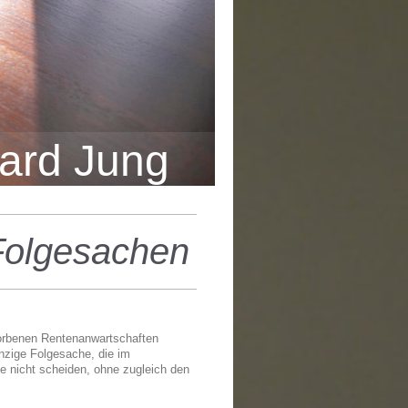
ard Jung
Folgesachen
orbenen Rentenanwartschaften
inzige Folgesache, die im
he nicht scheiden, ohne zugleich den