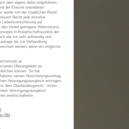
nach dem eigens dafür eingeführten
nd der Ehezeit erworbenen
er wurde von der staatlichen Rente
h neuem Recht jede einzelne
er Lebensversicherung auf
den Vorteil geringerer Wertverluste,
onzepte in Anwartschaftspunkte der
ach wie vor sehr aufwendig und
santrags bis zur Verhandlung
ngerechnet werden, wenn ein möglichst
 Höchstmaß an
orcierten Überangebots an
irklichen können. So hat
rfahrens seinen Versicherungsvertrag
ichen Versorgungsausgleich entzogen.
or dem Oberlandesgericht - nichts
 einem Versorgungsausgleich
rer erwirtschafteten
?
z=781