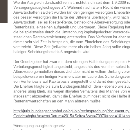
Wie der Ausgleich durchzuführen ist, richtet sich seit dem 1.9.2009 
Versorgungsausgleichsgesetz*. Während nach altem Recht die währe
Anwartschaften saldiert wurden (an den geringer versorgten Ehepartn
des besser versorgten die Hälfte der Differenz übertragen), wird nac
Anwartschaft, sei es Riester-Rente, betriebliche Altersversorgung od
Rentenbasis, einzelnen aufgeteilt und übertragen. Diese Regelung hat 
die beispielsweise durch die Umrechnung kapitalgedeckter Vorsorgek
staatlichen Rentenversicherung entstanden. Das Verfahren ist aber n
nimmt sehr viel Zeit in Anspruch, die vom Einreichen des Scheidung
verstreicht. Diese Zeit (teilweise mehr als ein halbes Jahr) sollte ei
baldiger Scheidungsbeschluß angestrebt wird.
Der Gesetzgeber hat zwar mit dem strengen Halbteilungsprinzip ein
Verteilungsgerechtigkeit angestrebt, angesichts des von ihm selbst f
Altersvorsorgemodellen dieses Ziel aber nicht in vollem Umfang verw
beispielsweise ein findiger Familienvater im Laufe des Scheidungsve
von Rentenbasis auf Kapitalbasis umgestellt und damit dem gesetzl
Die Ehefrau klagte bis zum Bundesgerichtshof, dem - ebenso wie zuv
anderes übrig blieb, als wegen illoyalen Verhaltens des Mannes von
insgesamt abzusehen, damit die Ehefrau zumindest nicht die Hälfte ih
Rentenanwartschaften an den Mann abtreten mußte.
http://juris.bundesgerichtshof.de/cgi-bin/rechtsprechung/document.py
Gericht=bgh&Art=en&Datum=2015&Seite=3&nr=70970&pos=101&an
*Versorgungsausgleichsgesetz: