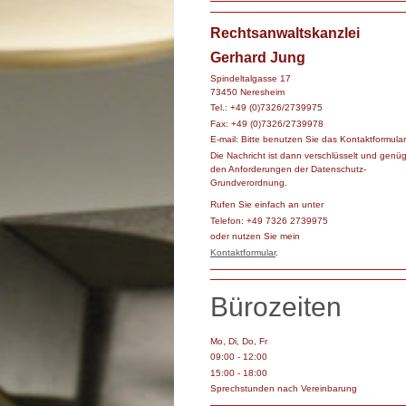
Rechtsanwaltskanzlei
Gerhard Jung
Spindeltalgasse 17
73450 Neresheim
Tel.: +49 (0)7326/2739975
Fax: +49 (0)7326/2739978
E-mail: Bitte benutzen Sie das Kontaktformular
Die Nachricht ist dann verschlüsselt und genüg
den Anforderungen der Datenschutz-
Grundverordnung.
Rufen Sie einfach an unter
Telefon: +49 7326 2739975
oder nutzen Sie mein
Kontaktformular
.
Bürozeiten
Mo, Di, Do, Fr
09:00 - 12:00
15:00 - 18:00
Sprechstunden nach Vereinbarung