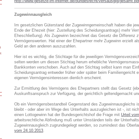
http://www.gesetze-im-internet.de/bundesrecht/versausglg/gesamt.pd
Zugewinnausgleich
Im gesetzlichen Güterstand der Zugewinngemeinschaft haben die jew
Ende der Ehezeit (hier: Zustellung des Scheidungsantrags) mehr Ver
Eheschließung). Als Zugewinn bezeichnet das Gesetz die Differenz 
Vermögenswerten. Hat einer der Ehepartner mehr Zugewinn erzielt als 
Geld an den anderen auszuzahlen.
!
t
Hier ist es wichtig, die Stichtage für die jeweiligen Vermögensverzei
selten werden um diesen Stichtag herum erhebliche Vermögensmass
Bankkonten verschoben. Auch
auf den
Stichtag selbst
kann man
Ein
Scheidungsantrag entweder früher oder später beim Familiengericht e
eigenen Vermögensinteressen dienlich erscheint.
Zur Ermittlung des Vermögens des Ehepartners stellt das Gesetz (eb
Auskunftsanspruch zur Verfügung, der gerichtlich geltendgemacht un
Ob ein Vermögensbestandteil Gegenstand des Zugewinnausgleichs is
bleibt - oder aber im Wege des Unterhalts auszugleichen ist -, ist ni
einen Lottogewinn hat der Bundesgerichtshof die Frage mit
Urteil vo
arbeitsrechtliche Abfindung muß unter Umständen teils der Unterhalt
Zugewinnausgleich zugrundegelegt werden, so zumindest das Oberla
vom 24.10.2013
.