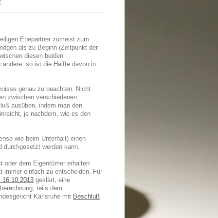
f
eiligen Ehepartner zumeist zum
mögen als zu Beginn (Zeitpunkt der
zwischen diesen beiden
andere, so ist die Hälfte davon in
chnisse genau zu beachten. Nicht
en zwischen verschiedenen
fluß ausüben, indem man den
inreicht, je nachdem, wie es den
enso wie beim Unterhalt) einen
d durchgesetzt werden kann.
t oder dem Eigentümer erhalten
cht immer einfach zu entscheiden. Für
m 16.10.2013
geklärt, eine
sberechnung, teils dem
ndesgericht Karlsruhe mit
Beschluß